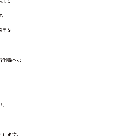
着用して
す。
着用を
指消毒への
。
が、
たします。